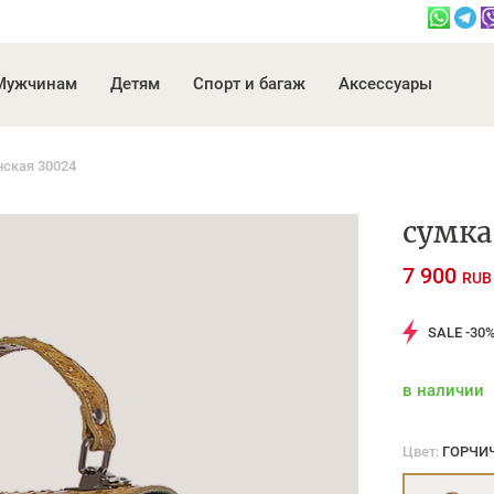
Мужчинам
Детям
Спорт и багаж
Аксессуары
нская 30024
сумка
7 900
RUB
SALE -30
в наличии
Цвет:
ГОРЧИ