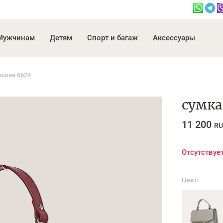
Мужчинам
Детям
Спорт и багаж
Аксессуары
ская 6624
сумка
11 200
R
Отсутствуе
Цвет: