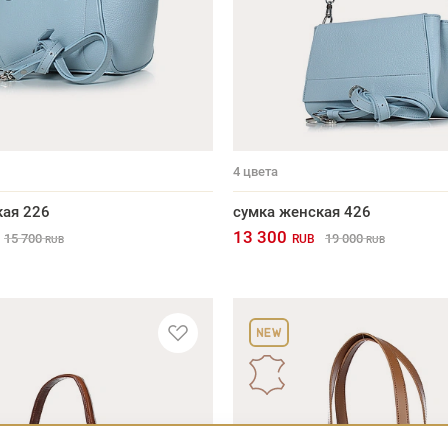
4
цвета
кая 226
сумка женская 426
13 300
15 700
19 000
RUB
RUB
RUB