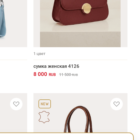
1
цвет
сумка женская 4126
8 000
11 500
RUB
RUB